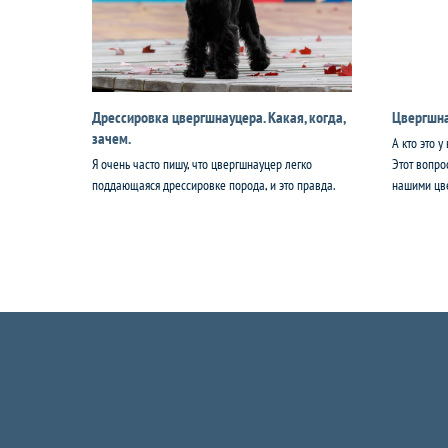
Дрессировка цвергшнауцера. Какая, когда,
Цвергшна
зачем.
А кто это у
Я очень часто пишу, что цвергшнауцер легко
Этот вопро
поддающаяся дрессировке порода, и это правда.
нашими цв