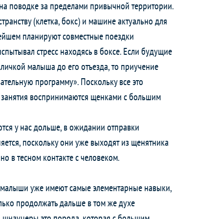
 на поводке за пределами привычной территории.
транству (клетка, бокс) и машине актуально для
нейшем планируют совместные поездки
испытывал стресс находясь в боксе. Если будущие
личкой малыша до его отъезда, то приучение
зательную программу». Поскольку все это
о занятия воспринимаются щенками с большим
тся у нас дольше, в ожидании отправки
ется, поскольку они уже выходят из щенятника
но в тесном контакте с человеком.
и малыши уже имеют самые элементарные навыки,
олько продолжать дальше в том же духе
о шнауцеры это порода, которая с большим