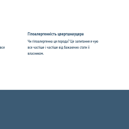
Гіпоалергенність цвергшнауцера
Чи гіпоалергенна ця порода? Це запитання я чую
 все
все частіше і частіше від бажаючих стати її
власником.