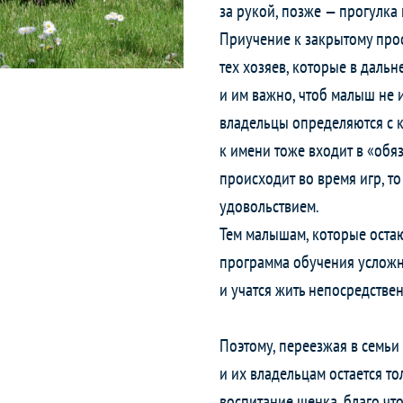
за рукой, позже — прогулка
Приучение к закрытому прос
тех хозяев, которые в даль
и им важно, чтоб малыш не 
владельцы определяются с к
к имени тоже входит в «обя
происходит во время игр, т
удовольствием.
Тем малышам, которые остаю
программа обучения усложня
и учатся жить непосредствен
Поэтому, переезжая в семь
и их владельцам остается т
воспитание щенка, благо чт