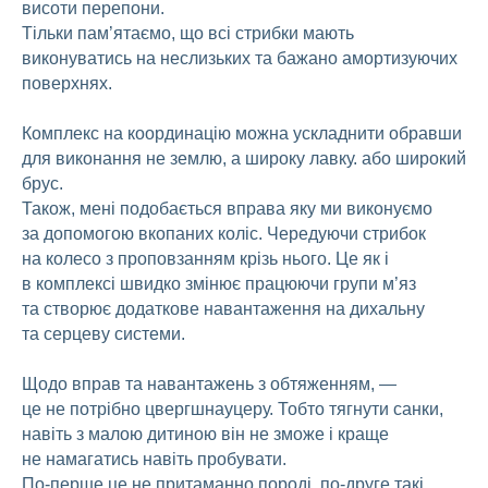
висоти перепони.
Тільки пам’ятаємо, що всі стрибки мають
виконуватись на неслизьких та бажано амортизуючих
поверхнях.
Комплекс на координацію можна ускладнити обравши
для виконання не землю, а широку лавку. або широкий
брус.
Також, мені подобається вправа яку ми виконуємо
за допомогою вкопаних коліс. Чередуючи стрибок
на колесо з проповзанням крізь нього. Це як і
в комплексі швидко змінює працюючи групи м’яз
та створює додаткове навантаження на дихальну
та серцеву системи.
Щодо вправ та навантажень з обтяженням, —
це не потрібно цвергшнауцеру. Тобто тягнути санки,
навіть з малою дитиною він не зможе і краще
не намагатись навіть пробувати.
По-перше це не притаманно породі, по-друге такі