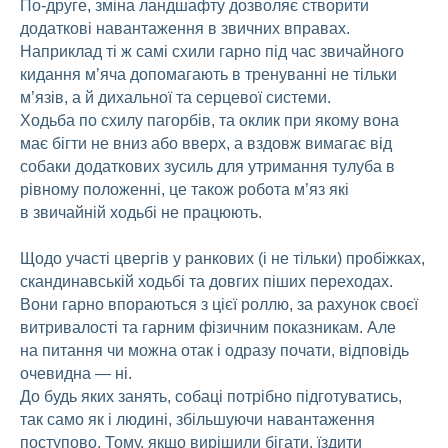
По-друге, зміна ландшафту дозволяє створити
додаткові навантаження в звичних вправах.
Наприклад ті ж самі схили гарно під час звичайного
кидання м’яча допомагають в тренуванні не тільки
м’язів, а й дихальної та серцевої системи.
Ходьба по схилу пагорбів, та оклик при якому вона
має бігти не вниз або вверх, а вздовж вимагає від
собаки додаткових зусиль для утримання тулуба в
рівному положенні, це також робота м’яз які
в звичайній ходьбі не працюють.
Щодо участі цвергів у ранкових (і не тільки) пробіжках,
скандинавській ходьбі та довгих піших переходах.
Вони гарно впораються з цієї роллю, за рахунок своєї
витривалості та гарним фізичним показникам. Але
на питання чи можна отак і одразу почати, відповідь
очевидна — ні.
До будь яких занять, собаці потрібно підготуватись,
так само як і людині, збільшуючи навантаження
поступово. Тому, якщо вирішили бігати, їздити