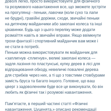
доволі легко, просто використовуйте для фізичного
та розумового навантаження все, що зможете зустріти
на прогулянці - пеньки, лавочки (коли сухо та лапи
не брудні), гравійні доріжки, сходи, звичайні пеньки
на дитячому майданчики або закопані колеса та інші
цікавинки. Будь що з цього переліку може додати
розмаїття навіть в звичайні вправи. Якщо ввімкнути
трохи фантазії і спортивний майданчик вам може і
не стати в потребі.
Пеньки можна використовувати як майданчик для
«заплигнув -сплигнув», великі закопані колеса —
задля лазіння по пластунські, купку дерев в лісі для
відпрацювання обходу, невеличкі повалені дерева
для стрибків через них, а ті що з товстими стовбурами
замість бруса та багато іншого. Головне, що ваш
цверг з задоволенням буде все це виконувати, бо він
любить як фізичні так і розумові навантаження.
Пам’ятаєте, в перший частині статті «Фізичні
навантаження. Цуценята.» описано рекомендації