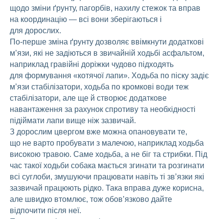
щодо зміни ґрунту, пагорбів, нахилу стежок та вправ
на координацію — всі вони зберігаються і
для дорослих.
По-перше зміна ґрунту дозволяє ввімкнути додаткові
м’язи, які не задіються в звичайній ходьбі асфальтом,
наприклад гравійні доріжки чудово підходять
для формування «котячої лапи». Ходьба по піску задіє
м’язи стабілізатори, ходьба по кромкові води теж
стабілізатори, але ще й створює додаткове
навантаження за рахунок спротиву та необхідності
підіймати лапи вище ніж зазвичай.
З дорослим цвергом вже можна опановувати те,
що не варто пробувати з малечою, наприклад ходьба
високою травою. Саме ходьба, а не біг та стрибки. Під
час такої ходьби собака мається згинати та розгинати
всі суглоби, змушуючи працювати навіть ті зв’язки які
зазвичай працюють рідко. Така вправа дуже корисна,
але швидко втомлює, тож обов’язково дайте
відпочити після неї.