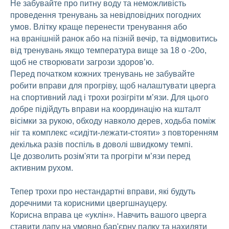
Не забувайте про питну воду та неможливість
проведення тренувань за невідповідних погодних
умов. Влітку краще перенести тренування або
на вранішній ранок або на пізній вечір, та відмовитись
від тренувань якщо температура вище за 18 о -20о,
щоб не створювати загрози здоров’ю.
Перед початком кожних тренувань не забувайте
робити вправи для прогріву, щоб налаштувати цверга
на спортивний лад і трохи розігріти м’язи. Для цього
добре підійдуть вправи на координацію на кшталт
вісімки за рукою, обходу навколо дерев, ходьба поміж
ніг та комплекс «сидіти-лежати-стояти» з повторенням
декілька разів поспіль в доволі швидкому темпі.
Це дозволить розім'яти та прогріти м’язи перед
активним рухом.
Тепер трохи про нестандартні вправи, які будуть
доречними та корисними цвергшнауцеру.
Корисна вправа це «уклін». Навчить вашого цверга
ставити лапу на умовно бар'єрну палку та нахиляти