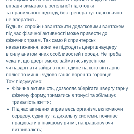
вправи вимагають ретельної підготовки
та правильного підходу, без тренера тут однозначно
не впоратись.
Будь які спроби навантажити додатковими вантажем
під час фізичної активності може привести до
фізичних травм. Так само й спринтерські
навантаження, вони не підходять цвергшнауцеру
в силу анатомічних особливостей породи. Не треба
чекати, що цверг зможе займатись курсінгом
чи наздогнати зайця в полі, єдине на кого він гарно
полює то миші і чудово ганяє ворон та горобців.
Тож підсумуємо:
Фізична активність, дозволяє зберігати цвергу гарну
фізичну форму, триматись в тонусі та збільшує
тривалість життя;
Під час активних вправ весь організм, включаючи
серцеву, судинну та дихальну системи, починає
працювати в інакшому ритмі, напрацьовуючи
витривалість;