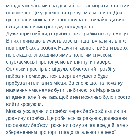
морду між лапами і на деякий час завмирати в такому
положенні. Це укріплює та тренує м’язи спини. Для
цієї вправи можна використовувати звичайні дитячі
сходи аби низько ростучу гілку дерева.
Дуже корисний вид стрибків, це стрибки вгору з місця.
В них приймають участь зовсім інша група м’язів ніж
при стрибках з розбігу. Навчити гарно стрибати вверх
не складно, знаходимо яму з пологим спуском,
спускаємось і пропонуємо виплигнути наверх.
Оскільки простір в ямі дуже обмежений і розбігу
набрати немає де, тож цверг вимушено буде
пробувати плигати з місця. Звісно ж що, на початку
навчання яма немає бути глибиною, як Маріїнська
впадина, але й не така щоб з неї можливо було просто
вийти крокуючи.
Можна ускладнити стрибки через бар'єр збільшивши
довжину стрибка. Це робиться за рахунок додавання
по одному бар'єру трохи вищому за попередній, але зі
збереженням пропорції щодо загальної кінцевої