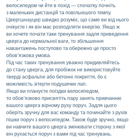
велосипедом чи йти в похід — спочатку почніть
з маленьких дистанцій та повільнішого темпу.
Цвергшнауцер швидко розуміє, що саме ви від нього
очікуєте і як він має розподіляти енергію. Якщо ж
ви хочете почати таки тренування задля приведення
цверга до нормальної ваги, то збільшення
навантажень поступово та обережно це просто
обов’язкова умова.
Під час таких тренування уважно придивляйтесь
до стану цверга, для пробіжок не використовуйте
тверді асфальтні або бетонні покриття, бо є
можливість зітерти подушечки лап.
Якщо ви плануєте поїздки велосипедом,
то обов’язково присвятіть пару занять привчанню
вашого цверга вірному руху поруч. Задля цього
оберіть зручну для вас команду та починайте з рухів
пішки поруч з велосипедом. Також буде зручно, якщо
ви навчите вашого цверга змінювати сторону з якої
він рухається поруч з вами під час тренувань.