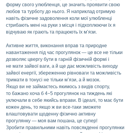
форму свого улюбленця, це значить проявити свою
любов та турботу до нього. Я наприклад отримую
навіть фізичне задоволення коли мої улюбленці
стрибають мені на руки з місця і підхоплюючи їх я
відчуваю як грають та працюють їх м’язи.
Активне життя, виконання вправ та природне
навантаження під час прогулянок — це все не тільки
дозволяє цвергу бути в гарній фізичній формі і
не мати зайвої ваги, а й ще дає можливість виходу
зайвої енергії, збереженню рівноваги та можливість
тримати в тонусі не тільки м’язи, а й мозок.
Якщо ви не займаєтесь якимось з видів спорту,
то бажано хоча б 4−5 прогулянок на тиждень які
уключали в себе якийсь вправи. В ідеалі, то має бути
кожен день, то якщо ж ви все-таки зможете
влаштовувати щоденну фізично активну
прогулянку — моя вам пошана, це супер!
Зробити правильними навіть повсякденні прогулянки